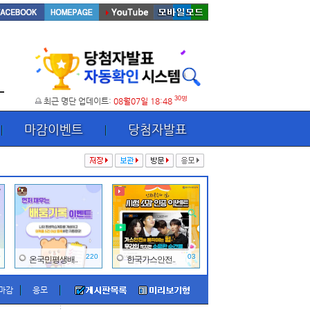
30명
최근 명단 업데이트:
08월07일 18:48
마감이벤트
당첨자발표
0
220
03
온국민평생배..
한국가스안전..
마감
응모