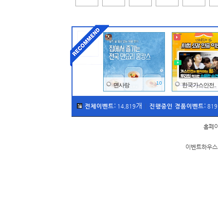
10
면사랑
한국가스안전..
:
개
:
전체이벤트
진행중인 경품이벤트
14,819
|
819
홈페
이벤트하우스의
20
이금기
바이유어