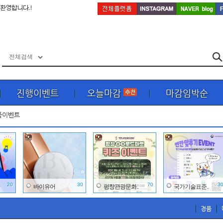
진행이벤트
오늘마감
마감임박순
품이벤트
20
30
70
3
바이유어
평창관광문화..
국가기술표준..
경품