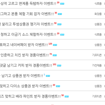
수상작 고르고 면제품 득템하자 이벤트!!
20
식료품
태그하고 본품 체험 기회 잡자 이벤트!!
30
화장품
20
02
10
3
피크 페인트
면사랑
제주국제자유..
전 알리고 투썸상품권 챙기자 이벤트!!
50
상품권
신청하고 이금기 소스 체험하자 이벤트!!
20
식료품
투표하고 네이버페이 받자 이벤트!!
120
상품권
처 인증하고 치킨 받자 경품이벤트!!
70
기프티콘
 댓글 남기고 커피 받자 경품이벤트!!
101
가전제품
글 남기고 상품권 받자 이벤트!!
5
상품권
 맞히고 다이소 상품권 받자 이벤트!!
20
상품권
X퀴즈 맞히고 배라 파인트 받자 경품이벤트!!
50
기프티콘