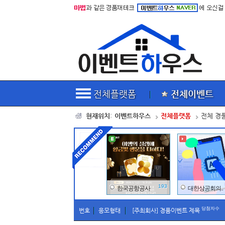
전체플랫폼
전체이벤트
현재위치
:
이벤트
하
우스
전체플랫폼
전체 경
193
한국공항공사
대한상공회의..
당첨자수
번호
응모형태
[주최회사] 경품이벤트 제목