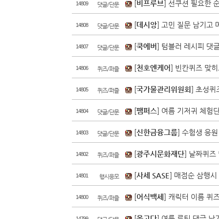
[
비프루브
] 선쿠션 필요한 
14809
댓글/단문
[
데시앙
] 고민 질문 남기고
14808
댓글/단문
[
쿡에버
] 텀블러 레시피 댓
14807
댓글/단문
[
천호엔케어
] 빈칸퀴즈 맞히
14806
퀴즈/퍼즐
[
국가물관리위원회
] 초성퀴
14805
퀴즈/퍼즐
[
팸퍼스
] 여름 기저귀 체험
14804
댓글/단문
[
신한금융그룹
] 수험생 응
14803
댓글/단문
[
광주시문화재단
] 날짜퀴즈
14802
퀴즈/퍼즐
[
사세 SASE
] 매점순 삼행시
14801
행시응모
[
어식백세
] 캐릭터 이름 퀴
14800
퀴즈/퍼즐
[
올고다
] 여름 루틴 댓글 
14799