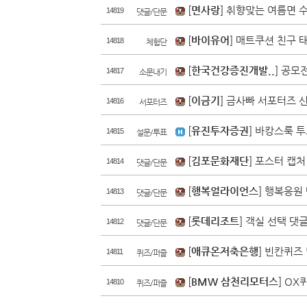
[
면사랑
] 취향맞는 여름면 
14819
댓글/단문
[
바이유어
] 매트쿠션 친구 
14818
체험단
80
정책주간지 K공..
이금기
[
한국건강증진개발..
] 공모
14817
소문내기
[
이금기
] 금사빠 서포터즈 
14816
서포터즈
[
유진투자증권
] 바캉스룩 
14815
설문/투표
[
김포문화재단
] 포스터 캡
14814
댓글/단문
[
행복얼라이언스
] 행복응원
14813
댓글/단문
[
롯데리조트
] 객실 선택 댓
14812
댓글/단문
[
애큐온저축은행
] 빈칸퀴즈
14811
퀴즈/퍼즐
[
BMW 삼천리모터스
] O
14810
퀴즈/퍼즐