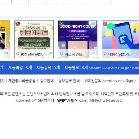
03
70
02
2
평창관광문화..
피크 페인트
대한상공회의..
개
:
개
:
개
:
개
오늘마감
오늘등록
오늘발표
|
8
|
0
|
6
Update: 08/08 21:57:18 [per 10mi
이지
|
개인정보취급방침
|
광고안내
|
정보등록 안내
|
이메일문의(eventhousekr@gmail
 모든 콘텐츠는 콘텐츠보호법에 의해 법적인 보호를 받고 있으며,허락없이 무단복제 및 도
30
50
20
3
한국건강증진..
한국환경보전..
제주국제자유..
Copyright ⓒ
SM컴퍼니
-
Corp. All Rights Reserved.