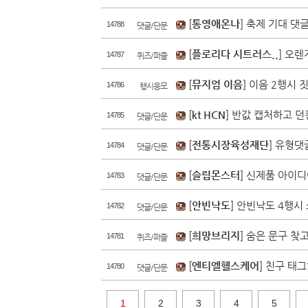
[
통영애온나
] 축제 기대 댓
14788
댓글/단문
[
플로리다 시트러스..
] 오렌
14787
퀴즈/퍼즐
[
뮤지엄 이음
] 이음 2행시 
14786
행시응모
[
kt HCN
] 반값 캡처하고 던
14785
댓글/단문
[
전통시장육성재단
] 유형댓
14784
댓글/단문
[
슬립몬스터
] 신제품 아이디
14783
댓글/단문
[
안빈낙도
] 안빈낙도 4행시
14782
댓글/단문
[
희망브리지
] 숨은 문구 찾
14781
퀴즈/퍼즐
[
엔티엘헬스케어
] 친구 태
14780
댓글/단문
1
2
3
4
5