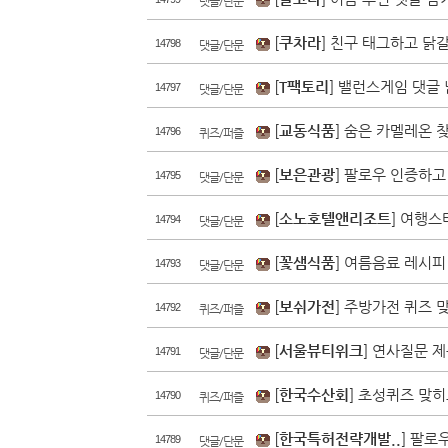
댓글/단문
[
쿠차라
] 친구 태그하고 닭
14798
댓글/단문
[
T팩토리
] 밸런스게임 댓글
14797
댓글/단문
[
교동식품
] 숨은 카멜레온 
14796
퀴즈/퍼즐
[
보은관광
] 팔로우 인증하고
14795
댓글/단문
[
소노호텔앤리조트
] 여행스
14794
댓글/단문
[
꽃샘식품
] 여름음료 레시피
14793
댓글/단문
[
보쉬가전
] 주방가전 퀴즈 
14792
퀴즈/퍼즐
[
서울뷰티위크
] 연사질문 
14791
댓글/단문
[
한국수산회
] 초성퀴즈 맞히
14790
퀴즈/퍼즐
[
한국특허전략개발..
] 팔로
14789
댓글/단문