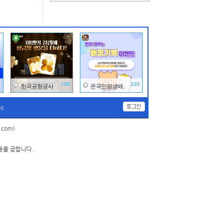
0
193
220
한국공항공사
온국민평생배..
n]
.com)
용을 금합니다.
0
80
30
정책주간지 K공..
국가기술표준..