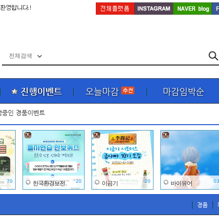
진행이벤트
오늘마감
마감임박순
행중인 경품이벤트
70
20
20
0
한국환경보전..
이금기
바이유어
경품