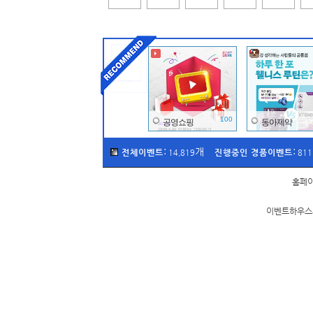
100
공영쇼핑
동아제약
:
개
:
전체이벤트
진행중인 경품이벤트
14,819
|
811
홈페
이벤트하우스의
13
엑스더리그
바이유어