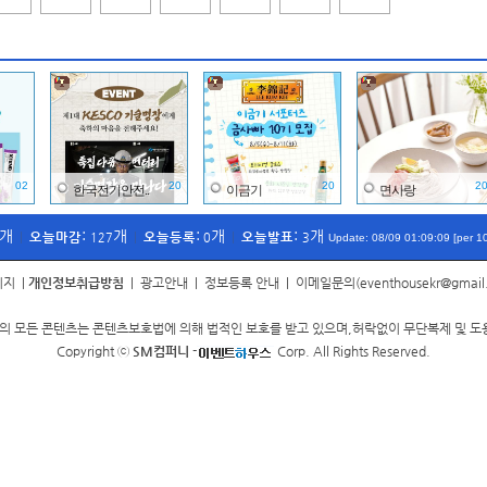
02
20
20
2
한국전기안전..
이금기
면사랑
개
:
개
:
개
:
개
오늘마감
오늘등록
오늘발표
|
127
|
0
|
3
Update: 08/09 01:09:09 [per 1
이지
|
개인정보취급방침
|
광고안내
|
정보등록 안내
|
이메일문의(eventhousekr@gmail
 모든 콘텐츠는 콘텐츠보호법에 의해 법적인 보호를 받고 있으며,허락없이 무단복제 및 도
03
20
02
2
한국환경보전..
피크 페인트
대한상공회의..
Copyright ⓒ
SM컴퍼니
-
Corp. All Rights Reserved.