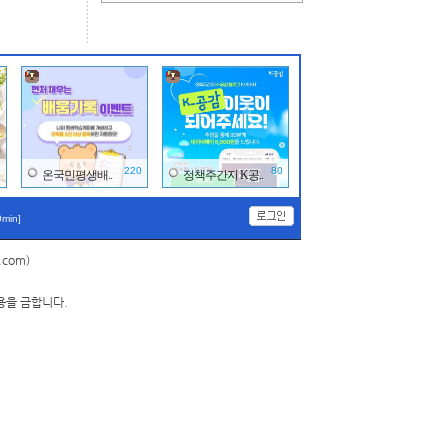
0
220
80
온국민평생배..
정책주간지 K공..
0min]
.com)
용을 금합니다.
0
70
193
평창관광문화..
한국공항공사