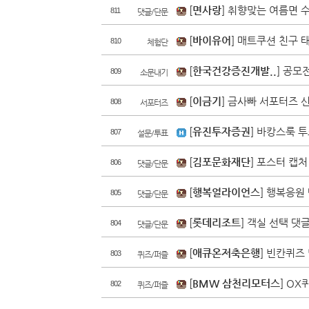
[
면사랑
] 취향맞는 여름면 
811
댓글/단문
[
바이유어
] 매트쿠션 친구 
810
체험단
20
면사랑
정책주간지 K공.
[
한국건강증진개발..
] 공모
809
소문내기
[
이금기
] 금사빠 서포터즈 
808
서포터즈
[
유진투자증권
] 바캉스룩 
807
설문/투표
[
김포문화재단
] 포스터 캡
806
댓글/단문
[
행복얼라이언스
] 행복응원
805
댓글/단문
[
롯데리조트
] 객실 선택 댓
804
댓글/단문
[
애큐온저축은행
] 빈칸퀴즈
803
퀴즈/퍼즐
[
BMW 삼천리모터스
] O
802
퀴즈/퍼즐