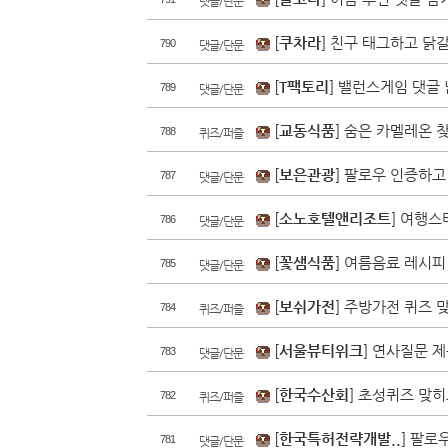
댓글/단문
[
쿠차라
] 친구 태그하고 닭
790
댓글/단문
[
T팩토리
] 밸런스게임 댓글
789
댓글/단문
[
교동식품
] 숨은 카멜레온 
788
퀴즈/퍼즐
[
보은관광
] 팔로우 인증하고
787
댓글/단문
[
소노호텔앤리조트
] 여행스
786
댓글/단문
[
꽃샘식품
] 여름음료 레시피
785
댓글/단문
[
보쉬가전
] 주방가전 퀴즈 
784
퀴즈/퍼즐
[
서울뷰티위크
] 연사질문 
783
댓글/단문
[
한국수산회
] 초성퀴즈 맞히
782
퀴즈/퍼즐
[
한국특허전략개발..
] 팔로
781
댓글/단문