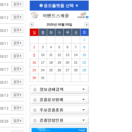
08/13
🌐 응모플랫폼 선택 ▼
08/12
3
20
20
대한상공회의..
한국전기안전..
2026년 08월 09일
08/21
일
월
화
수
목
금
토
1
08/11
2
3
4
5
6
7
8
9
10
11
12
13
14
15
08/31
16
17
18
19
20
21
22
08/17
23
24
25
26
27
28
29
30
31
08/31
08/13
08/13
08/26