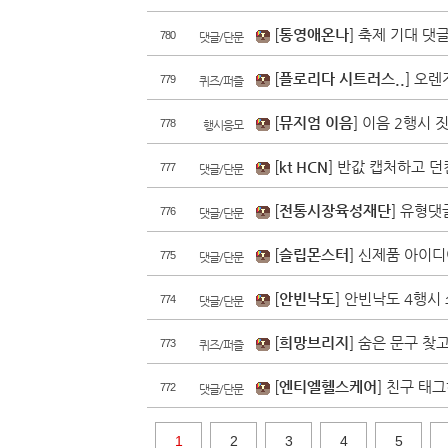
[
통영애온나
] 축제 기대 댓
780
댓글/단문
[
플로리다 시트러스..
] 오렌
779
퀴즈/퍼즐
[
뮤지엄 이음
] 이음 2행시 
778
행시응모
[
kt HCN
] 반값 캡처하고 던
777
댓글/단문
[
전통시장육성재단
] 유형댓
776
댓글/단문
[
슬립몬스터
] 신제품 아이디
775
댓글/단문
[
안빈낙도
] 안빈낙도 4행시
774
댓글/단문
[
희망브리지
] 숨은 문구 찾
773
퀴즈/퍼즐
[
엔티엘헬스케어
] 친구 태
772
댓글/단문
1
2
3
4
5