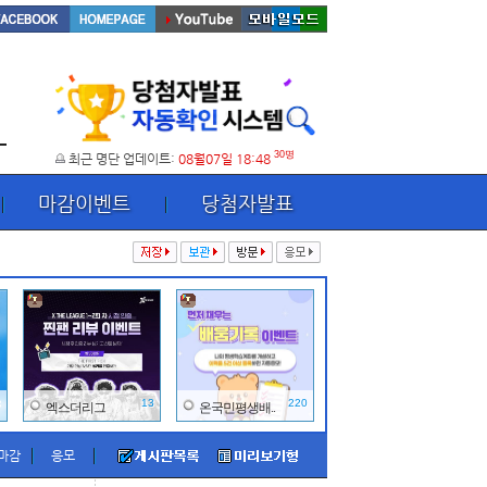
30명
최근 명단 업데이트:
08월07일 18:48
마감이벤트
당첨자발표
3
13
220
엑스더리그
온국민평생배..
마감
응모