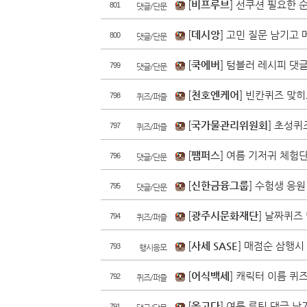
[
비프루브
] 선쿠션 필요한 
801
댓글/단문
[
데시앙
] 고민 질문 남기고
800
댓글/단문
[
쿡에버
] 텀블러 레시피 댓
799
댓글/단문
[
천호엔케어
] 빈칸퀴즈 맞히
798
퀴즈/퍼즐
[
국가물관리위원회
] 초성퀴
797
퀴즈/퍼즐
[
팸퍼스
] 여름 기저귀 체험
796
댓글/단문
[
신한금융그룹
] 수험생 응
795
댓글/단문
[
광주시문화재단
] 날짜퀴즈
794
퀴즈/퍼즐
[
사세 SASE
] 매점순 삼행시
793
행시응모
[
어식백세
] 캐릭터 이름 퀴
792
퀴즈/퍼즐
[
올고다
] 여름 루틴 댓글 
791