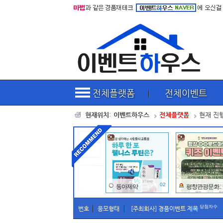
전체플랫폼
전체이벤트
현재위치
:
이벤트
하
우스
전체플랫폼
현재 진
02
동아제약
평창관광문화..
당첨자수
번호
응모형태
[주최회사] 경품이벤트 제목