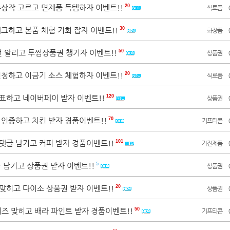
수상작 고르고 면제품 득템하자 이벤트!!
20
식료품
태그하고 본품 체험 기회 잡자 이벤트!!
30
화장품
80
02
100
19
.
피크 페인트
공영쇼핑
한국공항공사
전 알리고 투썸상품권 챙기자 이벤트!!
50
상품권
신청하고 이금기 소스 체험하자 이벤트!!
20
식료품
투표하고 네이버페이 받자 이벤트!!
120
상품권
처 인증하고 치킨 받자 경품이벤트!!
70
기프티콘
 댓글 남기고 커피 받자 경품이벤트!!
101
가전제품
글 남기고 상품권 받자 이벤트!!
5
상품권
 맞히고 다이소 상품권 받자 이벤트!!
20
상품권
X퀴즈 맞히고 배라 파인트 받자 경품이벤트!!
50
기프티콘