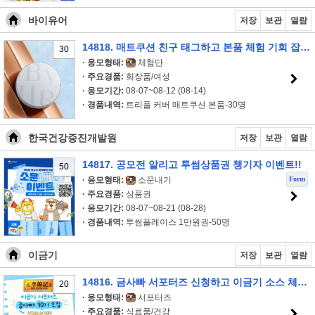
바이유어
저장
보관
열람
14818. 매트쿠션 친구 태그하고 본품 체험 기회 잡자 이벤트!!
30
· 응모형태:
체험단
· 주요경품:
화장품/여성
· 응모기간:
08-07~08-12 (08-14)
· 경품내역:
트리플 커버 매트쿠션 본품-30명
한국건강증진개발원
저장
보관
열람
14817. 공모전 알리고 투썸상품권 챙기자 이벤트!!
50
Form
· 응모형태:
소문내기
· 주요경품:
상품권
· 응모기간:
08-07~08-21 (08-28)
· 경품내역:
투썸플레이스 1만원권-50명
이금기
저장
보관
열람
14816. 금사빠 서포터즈 신청하고 이금기 소스 체험하자 이벤트!!
20
· 응모형태:
서포터즈
· 주요경품:
식료품/건강