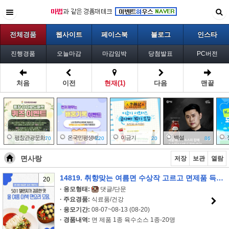
전체경품
웹사이트
페이스북
블로그
인스타
진행경품
오늘마감
마감임박
당첨발표
PC버전
처음
이전
현재(1)
다음
맨끝
평창관광문화..
온국민평생배..
이금기
백설
70
220
20
86
면사랑
저장
보관
열람
14819. 취향맞는 여름면 수상작 고르고 면제품 득템하자 이벤트!!
20
한국해운조합
민주평화통일..
국가기술표준..
국가기술표준..
20
20
30
30
· 응모형태:
댓글/단문
· 주요경품:
식료품/건강
· 응모기간:
08-07~08-13 (08-20)
· 경품내역:
면 제품 1종 육수소스 1종-20명