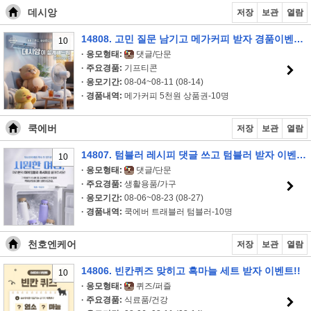
데시앙
저장
보관
열람
14808. 고민 질문 남기고 메가커피 받자 경품이벤트!!
10
· 응모형태:
댓글/단문
· 주요경품:
기프티콘
· 응모기간:
08-04~08-11 (08-14)
· 경품내역:
메가커피 5천원 상품권-10명
쿡에버
저장
보관
열람
14807. 텀블러 레시피 댓글 쓰고 텀블러 받자 이벤트!!
10
· 응모형태:
댓글/단문
· 주요경품:
생활용품/가구
· 응모기간:
08-06~08-23 (08-27)
· 경품내역:
쿡에버 트래블러 텀블러-10명
천호엔케어
저장
보관
열람
14806. 빈칸퀴즈 맞히고 흑마늘 세트 받자 이벤트!!
10
· 응모형태:
퀴즈/퍼즐
· 주요경품:
식료품/건강