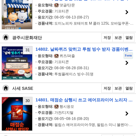
· 응모형태:
댓글/단문
· 주요경품:
기프티콘
· 응모기간:
08-05~08-13 (08-27)
· 경품내역:
도미노피자 포테이토 M 콜라 125L 모바일쿠폰-5명
광주시문화재단
저장
보관
열람
14802. 날짜퀴즈 맞히고 투썸 빙수 받자 경품이벤트!!
31
Form
· 응모형태:
퀴즈/퍼즐
· 주요경품:
기프티콘
· 응모기간:
08-06~08-28 (08-31)
· 경품내역:
투썸플레이스 빙수-31명
사세 SASE
저장
보관
열람
14801. 매점순 삼행시 쓰고 에어프라이어 노리자 이벤트!!
30
· 응모형태:
행시응모
· 주요경품:
가전/디지털
· 응모기간:
08-05~08-16 (08-20)
· 경품내역:
필립스 에어프라이어-5명, 필립스 미니 블렌더-5명, 매점순 1봉-2..