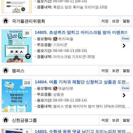
· 응모기간:
08-06~08-11 (08-14)
· 경품내역:
흑염소 담은 흑마늘 프리미엄-10명
국가물관리위원회
저장
보관
열람
14805. 초성퀴즈 맞히고 아이스크림 받자 이벤트!!
30
Form
· 응모형태:
퀴즈/퍼즐
· 주요경품:
기프티콘
· 응모기간:
08-06~08-13 (08-18)
· 경품내역:
아이스크림 기프티콘-30명
팸퍼스
저장
보관
열람
14804. 여름 기저귀 체험단 신청하고 상품권 도전하자 이벤트!!
110
Form
· 응모형태:
댓글/단문
· 주요경품:
상품권
· 응모기간:
08-05~08-11 (08-14)
· 경품내역:
팸퍼스 엔젤 에어차차 썸머 팬티 1Pack-100명, 팸퍼스 엔젤 에어차..
신한금융그룹
저장
보관
열람
14803. 수험생 응원 댓글 남기고 도미노피자 받자 이벤트!!
5