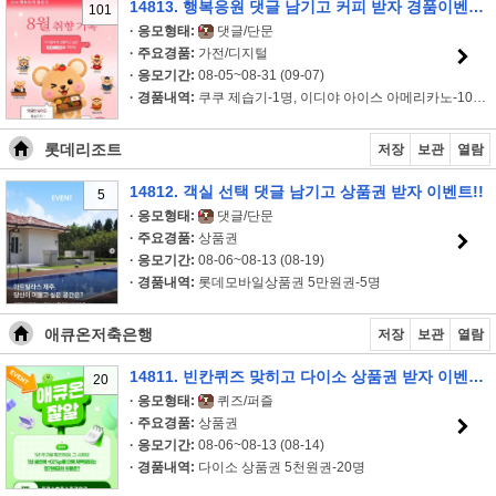
14813. 행복응원 댓글 남기고 커피 받자 경품이벤트!!
101
· 응모형태:
댓글/단문
· 주요경품:
가전/디지털
· 응모기간:
08-05~08-31 (09-07)
· 경품내역:
쿠쿠 제습기-1명, 이디야 아이스 아메리카노-100명
롯데리조트
저장
보관
열람
14812. 객실 선택 댓글 남기고 상품권 받자 이벤트!!
5
· 응모형태:
댓글/단문
· 주요경품:
상품권
· 응모기간:
08-06~08-13 (08-19)
· 경품내역:
롯데모바일상품권 5만원권-5명
애큐온저축은행
저장
보관
열람
14811. 빈칸퀴즈 맞히고 다이소 상품권 받자 이벤트!!
20
· 응모형태:
퀴즈/퍼즐
· 주요경품:
상품권
· 응모기간:
08-06~08-13 (08-14)
· 경품내역:
다이소 상품권 5천원권-20명