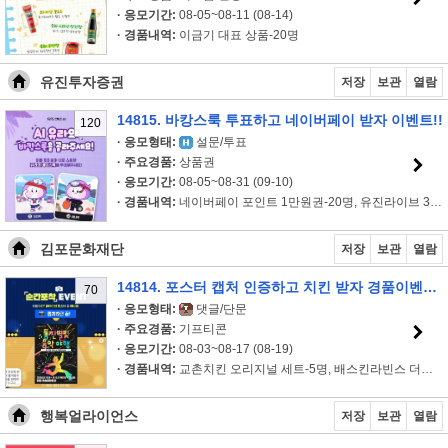
· 응모기간:
08-05~08-11 (08-14)
· 경품내역:
이금기 대표 상품-20명
유진투자증권
저장
보관
열람
14815. 바캉스룩 투표하고 네이버페이 받자 이벤트!!
120
· 응모형태:
설문/투표
· 주요경품:
상품권
· 응모기간:
08-05~08-31 (09-10)
· 경품내역:
네이버페이 포인트 1만원권-20명, 유진라이브 3천P-100명
김포문화재단
저장
보관
열람
14814. 포스터 캡처 인증하고 치킨 받자 경품이벤트!!
70
· 응모형태:
댓글/단문
· 주요경품:
기프티콘
· 응모기간:
08-03~08-17 (08-19)
· 경품내역:
교촌치킨 오리지널 세트-5명, 배스킨라빈스 더블주니어-15명, 아..
행복얼라이언스
저장
보관
열람