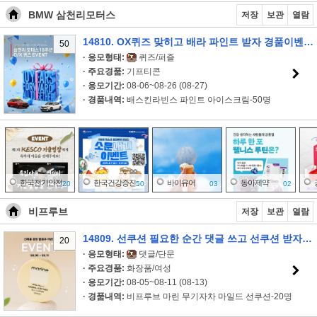
BMW 삼천리모터스
저장
보관
열람
14810. OX퀴즈 맞히고 배라 파인트 받자 경품이벤트!!
50
· 응모형태:
퀴즈/퍼즐
· 주요경품:
기프티콘
· 응모기간:
08-06~08-26 (08-27)
· 경품내역:
배스킨라빈스 파인트 아이스크림-50명
한국전기안전..
한국건강증진..
바이유어
동아제약
20
50
03
02
비프루브
저장
보관
열람
14809. 선쿠션 필요한 순간 댓글 쓰고 선쿠션 받자 이벤트!!
20
민주평화통일..
국가기술표준..
국가기술표준..
온국민평생배..
20
30
30
220
· 응모형태:
댓글/단문
· 주요경품:
화장품/여성
· 응모기간:
08-05~08-11 (08-13)
· 경품내역:
비프루브 마린 무기자차 마일드 선쿠션-20명