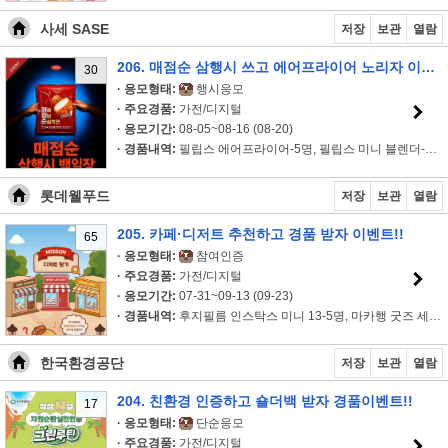
사세 SASE
저장
보관
열람
206. 매점순 삼행시 쓰고 에어프라이어 노리자 이벤트!!
30
· 응모형태:
행시응모
· 주요경품:
가전/디지털
· 응모기간:
08-05~08-16 (08-20)
· 경품내역:
필립스 에어프라이어-5명, 필립스 미니 블렌더-5명, 매점순 1봉-2..
롯데웰푸드
저장
보관
열람
205. 카페·디저트 추천하고 경품 받자 이벤트!!
65
· 응모형태:
참여인증
· 주요경품:
가전/디지털
· 응모기간:
07-31~09-13 (09-23)
· 경품내역:
후지필름 인스탁스 미니 13-5명, 마카행 굿즈 세트-40명, 마가렛..
한국환경공단
저장
보관
열람
204. 친환경 인증하고 숄더백 받자 경품이벤트!!
17
· 응모형태:
단순응모
· 주요경품:
가전/디지털