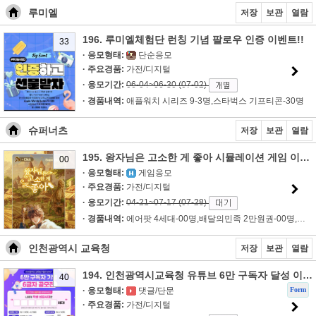
루미엘
저장
보관
열람
196. 루미엘체험단 런칭 기념 팔로우 인증 이벤트!!
33
· 응모형태:
단순응모
· 주요경품:
가전/디지털
· 응모기간:
06-04~06-30 (07-02)
· 경품내역:
애플워치 시리즈 9-3명,스타벅스 기프티콘-30명
슈퍼너츠
저장
보관
열람
195. 왕자님은 고소한 게 좋아 시뮬레이션 게임 이벤트!!
00
· 응모형태:
게임응모
· 주요경품:
가전/디지털
· 응모기간:
04-21~07-17 (07-28)
· 경품내역:
에어팟 4세대-00명,배달의민족 2만원권-00명,슈퍼너츠 피넛버터-0..
인천광역시 교육청
저장
보관
열람
194. 인천광역시교육청 유튜브 6만 구독자 달성 이벤트!!
40
Form
· 응모형태:
댓글/단문
· 주요경품:
가전/디지털