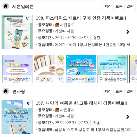
세븐일레븐
저장
보관
열람
198. 픽스타치오 제로바 구매 인증 경품이벤트!!
61
· 응모형태:
사진응모
· 주요경품:
가전/디지털
· 응모기간:
04-15~04-30 (05-07)
· 경품내역:
에어팟 4세대-1명,세븐일레븐 1만원권-10명,세븐일레븐 5천원권-5..
온국민평생배..
면사랑
제주국제자유..
한국환경보전..
220
20
30
20
면사랑
저장
보관
열람
197. 나만의 여름면 한 그릇 레시피 경품이벤트!!
5
피크 페인트
식품의약품안..
동아제약
정책주간지 K공..
02
140
02
80
· 응모형태:
사은행사
· 주요경품:
가전/디지털
· 응모기간:
06-05~06-22 (07-02)
· 경품내역:
삼성 비스포크 냉장고 외-1명,백화점상품권 100만원-1명,백화점..