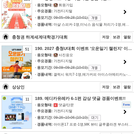
· 응모형태:
회원가입
· 주요경품:
가전/디지털
· 응모기간:
09-05~09-28 (10-01)
· 경품내역:
마샬 스피커-1명,미닉스 음식물 처리기-1명,에어팟 4세대-1명,치..
충청권 하계세계대학경기대회
저장
보관
열람
190. 2027 충청U대회 이벤트 '오운일기 챌린지' 이벤트!!
51
· 응모형태:
사진응모
· 주요경품:
가전/디지털
· 응모기간:
09-09~09-28 (10-03)
· 경품내역:
갤럭시 워치7-1명,메가커피 아이스아메리카노-50먕
상상인
저장
보관
열람
189. 메디카유레카 6-1편 감상 댓글 경품이벤트!!
11
Form
· 응모형태:
댓글/단문
· 주요경품:
가전/디지털
· 응모기간:
09-26~10-06 (10-10)
· 경품내역:
아이폰17 프로-1명,MK 뷰티 글루콜라겐 부스터샷-10명