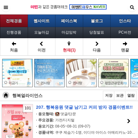
전체경품
웹사이트
페이스북
블로그
인스타
진행경품
오늘마감
마감임박
당첨발표
PC버전
처음
이전
현재(1)
다음
맨끝
이금기
면사랑
면사랑
평창관광문화..
20
10
20
70
행복얼라이언스
저장
보관
열람
207. 행복응원 댓글 남기고 커피 받자 경품이벤트!!
101
한국환경보전..
온국민평생배..
백설
한국잡월드
20
220
86
43
· 응모형태:
댓글/단문
· 주요경품:
가전/디지털
· 응모기간:
08-05~08-31 (09-07)
· 경품내역:
쿠쿠 제습기-1명, 이디야 아이스 아메리카노-100명