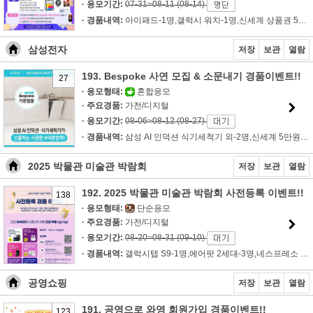
· 응모기간:
07-31~08-11 (08-14)
· 경품내역:
아이패드-1명,갤럭시 워치-1명,신세계 상품권 5만원-3명,정관장 ..
삼성전자
저장
보관
열람
193. Bespoke 사연 모집 & 소문내기 경품이벤트!!
27
· 응모형태:
혼합응모
· 주요경품:
가전/디지털
· 응모기간:
08-06~08-12 (08-27)
· 경품내역:
삼성 AI 인덕션 식기세척기 외-2명,신세계 5만원권-5명,스타벅스 ..
2025 박물관 미술관 박람회
저장
보관
열람
192. 2025 박물관 미술관 박람회 사전등록 이벤트!!
138
· 응모형태:
단순응모
· 주요경품:
가전/디지털
· 응모기간:
08-20~08-31 (09-10)
· 경품내역:
갤럭시탭 S9-1명,에어팟 2세대-3명,네스프레소 커피머신-4명,신세..
공영쇼핑
저장
보관
열람
191. 공영으로 와영 회원가입 경품이벤트!!
123