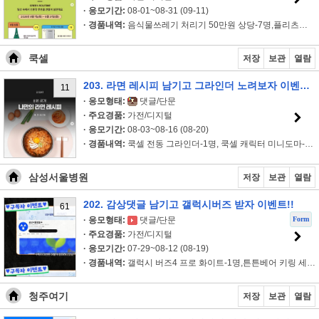
· 응모기간:
08-01~08-31 (09-11)
· 경품내역:
음식물쓰레기 처리기 50만원 상당-7명,플리츠마마 숄더백-10명
쿡셀
저장
보관
열람
203. 라면 레시피 남기고 그라인더 노려보자 이벤트!!
11
· 응모형태:
댓글/단문
· 주요경품:
가전/디지털
· 응모기간:
08-03~08-16 (08-20)
· 경품내역:
쿡셀 전동 그라인더-1명, 쿡셀 캐릭터 미니도마-10명
삼성서울병원
저장
보관
열람
202. 감상댓글 남기고 갤럭시버즈 받자 이벤트!!
61
Form
· 응모형태:
댓글/단문
· 주요경품:
가전/디지털
· 응모기간:
07-29~08-12 (08-19)
· 경품내역:
갤럭시 버즈4 프로 화이트-1명,튼튼베어 키링 세트-10명,투썸플..
청주여기
저장
보관
열람