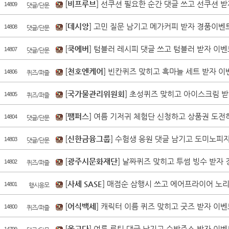
[
비프루브
] 선쿠션 필요한 순간 댓글 쓰고 선쿠션 받
14809
댓글/단문
[
데시앙
] 고민 질문 남기고 메가커피 받자 경품이벤트
14808
댓글/단문
[
쿡에버
] 텀블러 레시피 댓글 쓰고 텀블러 받자 이벤
14807
댓글/단문
[
천호엔케어
] 빈칸퀴즈 맞히고 흑마늘 세트 받자 이
14806
퀴즈/퍼즐
[
국가물관리위원회
] 초성퀴즈 맞히고 아이스크림 받
14805
퀴즈/퍼즐
[
팸퍼스
] 여름 기저귀 체험단 신청하고 상품권 도전
14804
댓글/단문
[
신한금융그룹
] 수험생 응원 댓글 남기고 도미노피자
14803
댓글/단문
[
광주시문화재단
] 날짜퀴즈 맞히고 투썸 빙수 받자 
14802
퀴즈/퍼즐
[
사세 SASE
] 매점순 삼행시 쓰고 에어프라이어 노리
14801
행시응모
[
어식백세
] 캐릭터 이름 퀴즈 맞히고 굿즈 받자 이벤
14800
퀴즈/퍼즐
[
올고다
] 여름 루틴 댓글 남기고 수박주스 받자 이벤
14799