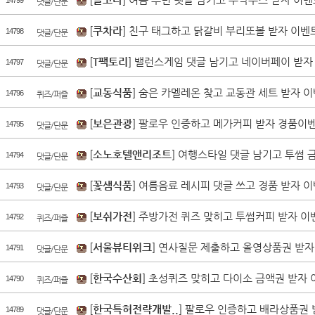
댓글/단문
[
쿠차라
] 친구 태그하고 닭갈비 부리또볼 받자 이벤트
14798
댓글/단문
[
T팩토리
] 밸런스게임 댓글 남기고 네이버페이 받자 
14797
댓글/단문
[
교동식품
] 숨은 카멜레온 찾고 교동관 세트 받자 이
14796
퀴즈/퍼즐
[
보은관광
] 팔로우 인증하고 메가커피 받자 경품이벤
14795
댓글/단문
[
소노호텔앤리조트
] 여행스타일 댓글 남기고 투썸 
14794
댓글/단문
[
꽃샘식품
] 여름음료 레시피 댓글 쓰고 경품 받자 이
14793
댓글/단문
[
보쉬가전
] 주방가전 퀴즈 맞히고 투썸커피 받자 이
14792
퀴즈/퍼즐
[
서울뷰티위크
] 연사질문 제출하고 올영상품권 받자
14791
댓글/단문
[
한국수산회
] 초성퀴즈 맞히고 다이소 금액권 받자 
14790
퀴즈/퍼즐
[
한국특허전략개발..
] 팔로우 인증하고 배라상품권 
14789
댓글/단문