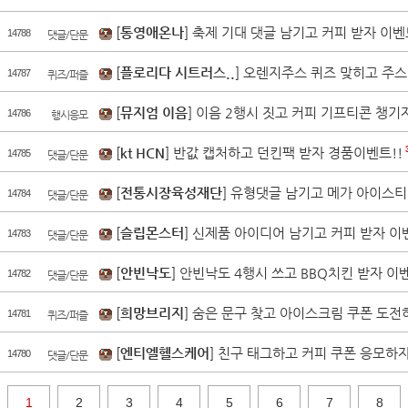
[
통영애온나
] 축제 기대 댓글 남기고 커피 받자 이벤
14788
댓글/단문
[
플로리다 시트러스..
] 오렌지주스 퀴즈 맞히고 주스
14787
퀴즈/퍼즐
[
뮤지엄 이음
] 이음 2행시 짓고 커피 기프티콘 챙기
14786
행시응모
[
kt HCN
] 반값 캡처하고 던킨팩 받자 경품이벤트!!
14785
댓글/단문
[
전통시장육성재단
] 유형댓글 남기고 메가 아이스티
14784
댓글/단문
[
슬립몬스터
] 신제품 아이디어 남기고 커피 받자 이
14783
댓글/단문
[
안빈낙도
] 안빈낙도 4행시 쓰고 BBQ치킨 받자 이벤
14782
댓글/단문
[
희망브리지
] 숨은 문구 찾고 아이스크림 쿠폰 도전
14781
퀴즈/퍼즐
[
엔티엘헬스케어
] 친구 태그하고 커피 쿠폰 응모하자
14780
댓글/단문
1
2
3
4
5
6
7
8