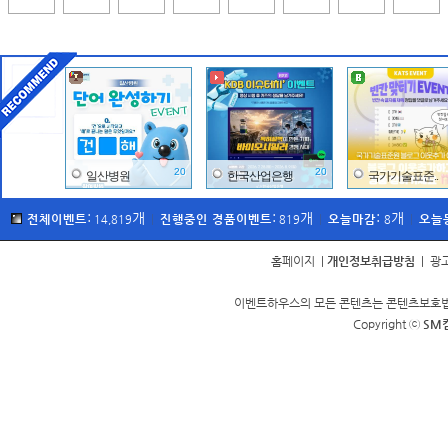
20
20
일산병원
한국산업은행
국가기술표준..
:
개
:
개
:
개
전체이벤트
진행중인 경품이벤트
오늘마감
오늘
14,819
|
819
|
8
|
홈페이지
|
개인정보취급방침
|
광
이벤트하우스의 모든 콘텐츠는 콘텐츠보호법에
100
70
공영쇼핑
평창관광문화..
이금기
Copyright ⓒ
SM