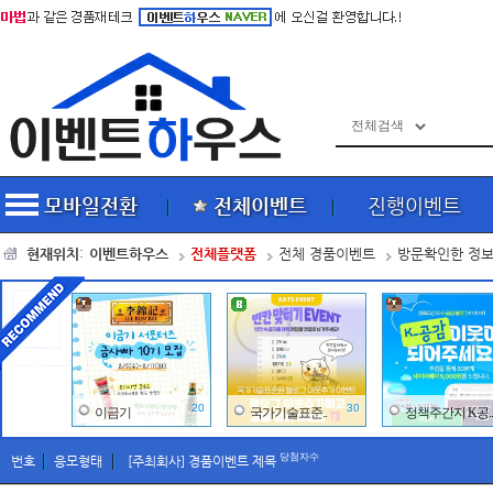
모바일전환
전체이벤트
진행이벤트
현재위치
:
이벤트
하
우스
전체플랫폼
전체 경품이벤트
방문확인한 정
20
30
이금기
국가기술표준..
정책주간지 K공..
당첨자수
번호
응모형태
[주최회사] 경품이벤트 제목