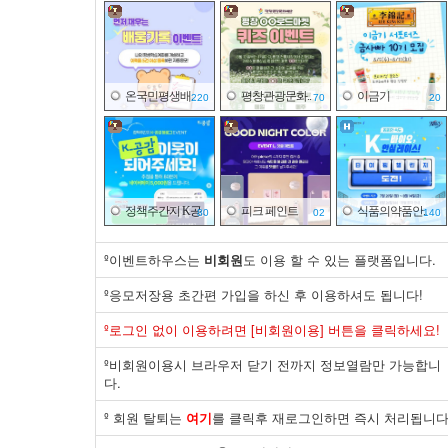
온국민평생배..
평창관광문화..
이금기
220
70
20
정책주간지 K공..
피크 페인트
식품의약품안..
80
02
140
º이벤트하우스는
비회원
도 이용 할 수 있는 플랫폼입니다.
º응모저장용 초간편 가입을 하신 후 이용하셔도 됩니다!
면사랑
한국산업은행
국가기술표준..
º로그인 없이 이용하려면 [비회원이용] 버튼을 클릭하세요!
20
20
30
º비회원이용시 브라우저 닫기 전까지 정보열람만 가능합니
다.
º 회원 탈퇴는
여기
를 클릭후 재로그인하면 즉시 처리됩니다
면사랑
한국전기안전..
국가기술표준..
10
20
30