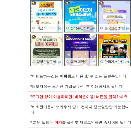
이금기
정책주간지 K공..
온국민평생배..
20
80
220
평창관광문화..
피크 페인트
한국가스안전..
70
02
03
º이벤트하우스는
비회원
도 이용 할 수 있는 플랫폼입니다.
º응모저장용 초간편 가입을 하신 후 이용하셔도 됩니다!
바이유어
한국건강증진..
면사랑
º로그인 없이 이용하려면 [비회원이용] 버튼을 클릭하세요!
30
50
10
º비회원이용시 브라우저 닫기 전까지 정보열람만 가능합니
다.
º 회원 탈퇴는
여기
를 클릭후 재로그인하면 즉시 처리됩니다
제주국제자유..
한국산업은행
식품의약품안..
30
20
140