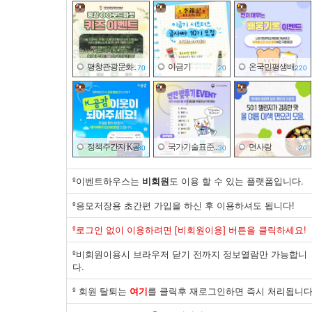
평창관광문화..
이금기
온국민평생배..
70
20
220
정책주간지 K공..
국가기술표준..
면사랑
80
30
20
º이벤트하우스는
비회원
도 이용 할 수 있는 플랫폼입니다.
º응모저장용 초간편 가입을 하신 후 이용하셔도 됩니다!
바이유어
국가기술표준..
한국잡월드
º로그인 없이 이용하려면 [비회원이용] 버튼을 클릭하세요!
03
30
43
º비회원이용시 브라우저 닫기 전까지 정보열람만 가능합니
다.
º 회원 탈퇴는
여기
를 클릭후 재로그인하면 즉시 처리됩니다
한국산업은행
제주국제자유..
한국전기안전..
20
30
20