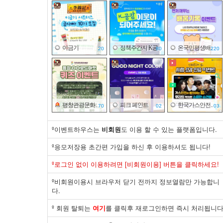
이금기
정책주간지 K공..
온국민평생배..
20
80
220
평창관광문화..
피크 페인트
한국가스안전..
70
02
03
º이벤트하우스는
비회원
도 이용 할 수 있는 플랫폼입니다.
º응모저장용 초간편 가입을 하신 후 이용하셔도 됩니다!
바이유어
한국건강증진..
면사랑
º로그인 없이 이용하려면 [비회원이용] 버튼을 클릭하세요!
30
50
10
º비회원이용시 브라우저 닫기 전까지 정보열람만 가능합니
다.
º 회원 탈퇴는
여기
를 클릭후 재로그인하면 즉시 처리됩니다
제주국제자유..
한국산업은행
식품의약품안..
30
20
140