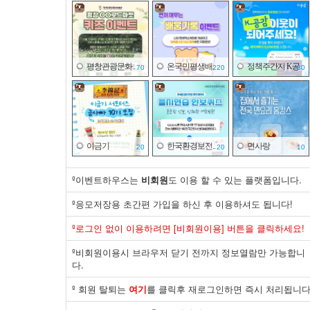
평창관광문화..
온국민평생배..
정책주간지 K공..
70
220
80
이금기
한국환경보전..
면사랑
20
20
10
º이벤트하우스는
비회원
도 이용 할 수 있는 플랫폼입니다.
º응모저장용 초간편 가입을 하신 후 이용하셔도 됩니다!
바이유어
국민체력100
대한상공회의..
º로그인 없이 이용하려면 [비회원이용] 버튼을 클릭하세요!
30
500
20
º비회원이용시 브라우저 닫기 전까지 정보열람만 가능합니
다.
º 회원 탈퇴는
여기
를 클릭후 재로그인하면 즉시 처리됩니다
면사랑
중앙취업지원..
한림대의료원
20
20
20