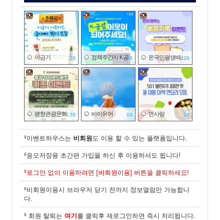
이금기
정책주간지 K공..
온국민평생배..
20
80
220
평창관광문화..
바이유어
면사랑
70
03
20
º이벤트하우스는
비회원
도 이용 할 수 있는 플랫폼입니다.
º응모저장용 초간편 가입을 하신 후 이용하셔도 됩니다!
일산병원
면사랑
공영쇼핑
º로그인 없이 이용하려면 [비회원이용] 버튼을 클릭하세요!
20
10
100
º비회원이용시 브라우저 닫기 전까지 정보열람만 가능합니
다.
º 회원 탈퇴는
여기
를 클릭후 재로그인하면 즉시 처리됩니다.