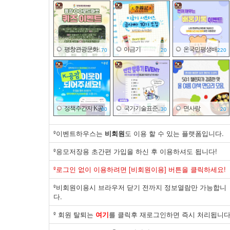
평창관광문화..
이금기
온국민평생배..
70
20
220
정책주간지 K공..
국가기술표준..
면사랑
80
30
20
º이벤트하우스는
비회원
도 이용 할 수 있는 플랫폼입니다.
º응모저장용 초간편 가입을 하신 후 이용하셔도 됩니다!
바이유어
국가기술표준..
한국잡월드
º로그인 없이 이용하려면 [비회원이용] 버튼을 클릭하세요!
03
30
43
º비회원이용시 브라우저 닫기 전까지 정보열람만 가능합니
다.
º 회원 탈퇴는
여기
를 클릭후 재로그인하면 즉시 처리됩니다
한국산업은행
제주국제자유..
한국전기안전..
20
30
20