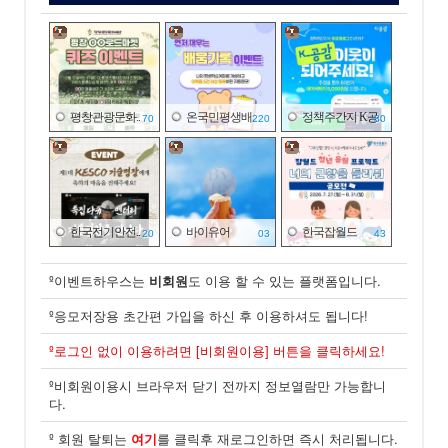
평창관광문화..
온국민평생배..
정책주간지 K공..
70
220
80
한국전기안전..
바이유어
한국잡월드
20
03
43
º이벤트하우스는
비회원
도 이용 할 수 있는 플랫폼입니다.
º응모저장용 초간편 가입을 하신 후 이용하셔도 됩니다!
풀무원
한국가스안전..
엑스더리그
º로그인 없이 이용하려면 [비회원이용] 버튼을 클릭하세요!
59
03
13
º비회원이용시 브라우저 닫기 전까지 정보열람만 가능합니
다.
º 회원 탈퇴는
여기
를 클릭후 재로그인하면 즉시 처리됩니다.