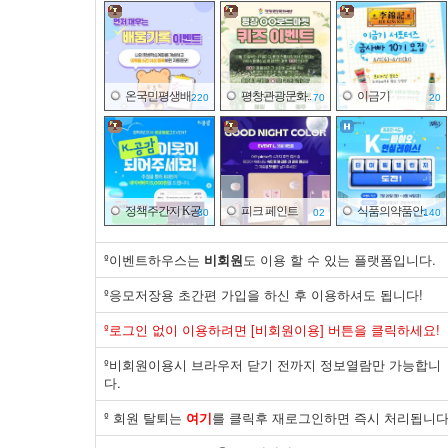
온국민평생배..
평창관광문화..
이금기
220
70
20
정책주간지 K공..
피크 페인트
식품의약품안..
80
02
140
º이벤트하우스는
비회원
도 이용 할 수 있는 플랫폼입니다.
º응모저장용 초간편 가입을 하신 후 이용하셔도 됩니다!
면사랑
한국산업은행
국가기술표준..
º로그인 없이 이용하려면 [비회원이용] 버튼을 클릭하세요!
20
20
30
º비회원이용시 브라우저 닫기 전까지 정보열람만 가능합니
다.
º 회원 탈퇴는
여기
를 클릭후 재로그인하면 즉시 처리됩니다
면사랑
한국전기안전..
국가기술표준..
10
20
30