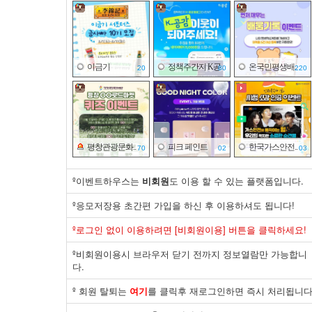
이금기
정책주간지 K공..
온국민평생배..
20
80
220
평창관광문화..
피크 페인트
한국가스안전..
70
02
03
º이벤트하우스는
비회원
도 이용 할 수 있는 플랫폼입니다.
º응모저장용 초간편 가입을 하신 후 이용하셔도 됩니다!
바이유어
한국건강증진..
면사랑
º로그인 없이 이용하려면 [비회원이용] 버튼을 클릭하세요!
30
50
10
º비회원이용시 브라우저 닫기 전까지 정보열람만 가능합니
다.
º 회원 탈퇴는
여기
를 클릭후 재로그인하면 즉시 처리됩니다
제주국제자유..
한국산업은행
식품의약품안..
30
20
140