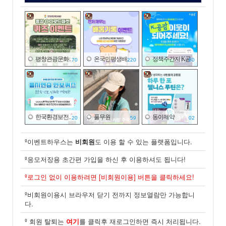
평창관광문화..
온국민평생배..
정책주간지 K공..
70
220
80
한국환경보전..
풀무원
동아제약
20
59
02
º이벤트하우스는
비회원
도 이용 할 수 있는 플랫폼입니다.
º응모저장용 초간편 가입을 하신 후 이용하셔도 됩니다!
한국산업은행
제주국제자유..
국가기술표준..
º로그인 없이 이용하려면 [비회원이용] 버튼을 클릭하세요!
20
30
30
º비회원이용시 브라우저 닫기 전까지 정보열람만 가능합니
다.
º 회원 탈퇴는
여기
를 클릭후 재로그인하면 즉시 처리됩니다.