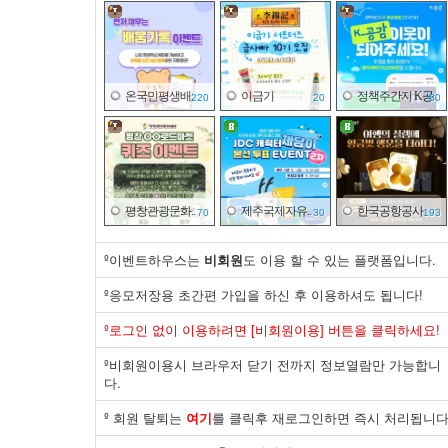
온국민평생배..
이금기
정책주간지 K공..
220
20
80
평창관광문화..
제주국제자유..
한국공항공사
70
30
193
º이벤트하우스는
비회원
도 이용 할 수 있는 플랫폼입니다.
º응모저장용 초간편 가입을 하신 후 이용하셔도 됩니다!
식품의약품안..
일산병원
한국잡월드
º로그인 없이 이용하려면 [비회원이용] 버튼을 클릭하세요!
140
20
43
º비회원이용시 브라우저 닫기 전까지 정보열람만 가능합니
다.
º 회원 탈퇴는
여기
를 클릭후 재로그인하면 즉시 처리됩니다
면사랑
공영쇼핑
국가기술표준..
10
100
30