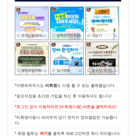
온국민평생배..
정책주간지 K공..
이금기
220
80
20
평창관광문화..
일산병원
한국전기안전..
70
20
20
º이벤트하우스는
비회원
도 이용 할 수 있는 플랫폼입니다.
º응모저장용 초간편 가입을 하신 후 이용하셔도 됩니다!
피크 페인트
한국가스안전..
공영쇼핑
º로그인 없이 이용하려면 [비회원이용] 버튼을 클릭하세요!
02
03
100
º비회원이용시 브라우저 닫기 전까지 정보열람만 가능합니
다.
º 회원 탈퇴는
여기
를 클릭후 재로그인하면 즉시 처리됩니다.