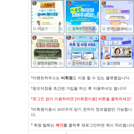
이금기
정책주간지 K공..
온국민평생배..
20
80
220
평창관광문화..
한국해운조합
일산병원
70
20
30
º이벤트하우스는
비회원
도 이용 할 수 있는 플랫폼입니다.
º응모저장용 초간편 가입을 하신 후 이용하셔도 됩니다!
한국산업은행
풀무원
대한상공회의..
º로그인 없이 이용하려면 [비회원이용] 버튼을 클릭하세요!
20
59
20
º비회원이용시 브라우저 닫기 전까지 정보열람만 가능합니
다.
º 회원 탈퇴는
여기
를 클릭후 재로그인하면 즉시 처리됩니다
백설
피크 페인트
한국전기안전..
86
02
20