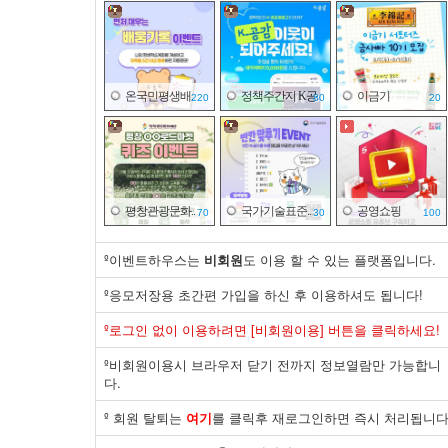
온국민평생배..
정책주간지 K공..
이금기
220
80
20
평창관광문화..
국가기술표준..
공영쇼핑
70
30
100
º이벤트하우스는
비회원
도 이용 할 수 있는 플랫폼입니다.
º응모저장용 초간편 가입을 하신 후 이용하셔도 됩니다!
한국전기안전..
제주국제자유..
한국환경보전..
º로그인 없이 이용하려면 [비회원이용] 버튼을 클릭하세요!
20
30
20
º비회원이용시 브라우저 닫기 전까지 정보열람만 가능합니
다.
º 회원 탈퇴는
여기
를 클릭후 재로그인하면 즉시 처리됩니다
국가기술표준..
면사랑
한국공항공사
30
20
193