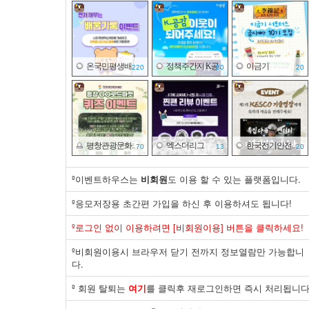
온국민평생배..
정책주간지 K공..
이금기
220
80
20
평창관광문화..
엑스더리그
한국전기안전..
70
13
20
º이벤트하우스는
비회원
도 이용 할 수 있는 플랫폼입니다.
º응모저장용 초간편 가입을 하신 후 이용하셔도 됩니다!
식품의약품안..
한국해운조합
한국산업은행
º로그인 없이 이용하려면 [비회원이용] 버튼을 클릭하세요!
140
20
20
º비회원이용시 브라우저 닫기 전까지 정보열람만 가능합니
다.
º 회원 탈퇴는
여기
를 클릭후 재로그인하면 즉시 처리됩니다
제주국제자유..
동아제약
면사랑
30
02
20