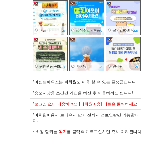
이금기
정책주간지 K공..
온국민평생배..
20
80
220
평창관광문화..
바이유어
면사랑
70
03
20
º이벤트하우스는
비회원
도 이용 할 수 있는 플랫폼입니다.
º응모저장용 초간편 가입을 하신 후 이용하셔도 됩니다!
일산병원
면사랑
공영쇼핑
º로그인 없이 이용하려면 [비회원이용] 버튼을 클릭하세요!
20
10
100
º비회원이용시 브라우저 닫기 전까지 정보열람만 가능합니
다.
º 회원 탈퇴는
여기
를 클릭후 재로그인하면 즉시 처리됩니다
면사랑
한국해운조합
바이유어
20
20
30