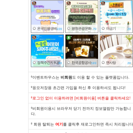
온국민평생배..
평창관광문화..
이금기
220
70
20
정책주간지 K공..
한국공항공사
면사랑
80
193
20
º이벤트하우스는
비회원
도 이용 할 수 있는 플랫폼입니다.
º응모저장용 초간편 가입을 하신 후 이용하셔도 됩니다!
바이유어
한국전기안전..
한국해운조합
º로그인 없이 이용하려면 [비회원이용] 버튼을 클릭하세요!
03
20
20
º비회원이용시 브라우저 닫기 전까지 정보열람만 가능합니
다.
º 회원 탈퇴는
여기
를 클릭후 재로그인하면 즉시 처리됩니다
제주국제자유..
민주평화통일..
한국가스안전..
30
20
03